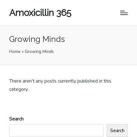
Amoxicillin 365
Growing Minds
Home
»
Growing Minds
There aren’t any posts currently published in this
category.
Search
Search