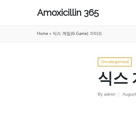
Amoxicillin 365
Home
»
식스 게임(6 Game) 가이드
Posted
Uncategorized
in
식스 
By
admin
August
Posted
by