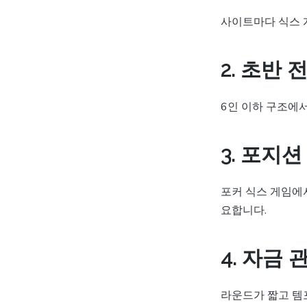
사이트마다 식스 
2. 초반 
6인 이하 구조에
3. 포지션
포커 식스 게임에
요합니다.
4. 자금 
라운드가 짧고 템