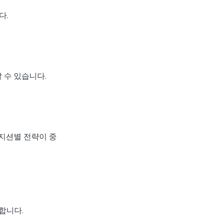
다.
 수 있습니다.
지션별 전략이 중
합니다.