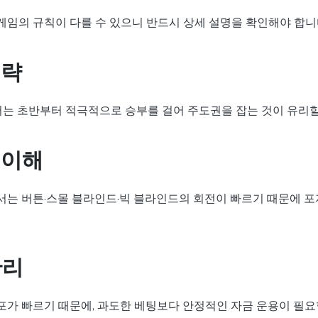
게임의 규칙이 다를 수 있으니 반드시 상세 설명을 확인해야 합니
전략
서는 초반부터 적극적으로 승부를 걸어 주도권을 잡는 것이 유리할
 이해
서는 버튼·스몰 블라인드·빅 블라인드의 회전이 빠르기 때문에 포
관리
포가 빠르기 때문에, 과도한 베팅보다 안정적인 자금 운용이 필요