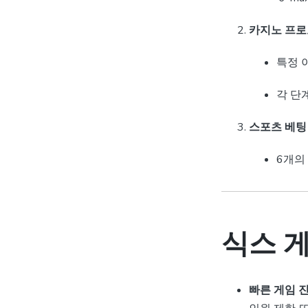
카지노 프
특정 
각 단
스포츠 베팅
6개의
식스 
빠른 게임 