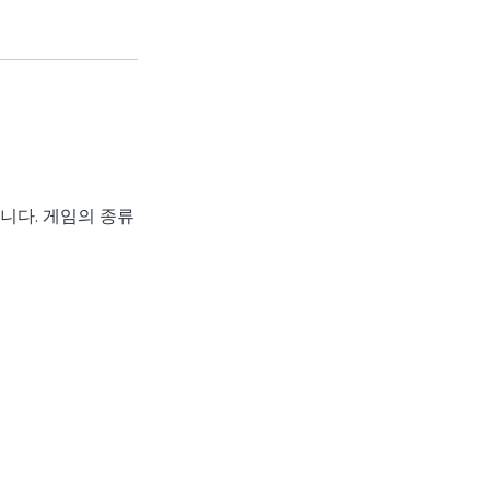
니다. 게임의 종류