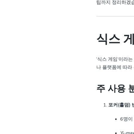
팁까지 정리하겠습
식스 
‘식스 게임’이라는
나 플랫폼에 따라 
주 사용 
포커(홀덤) 
6명이
‘6-