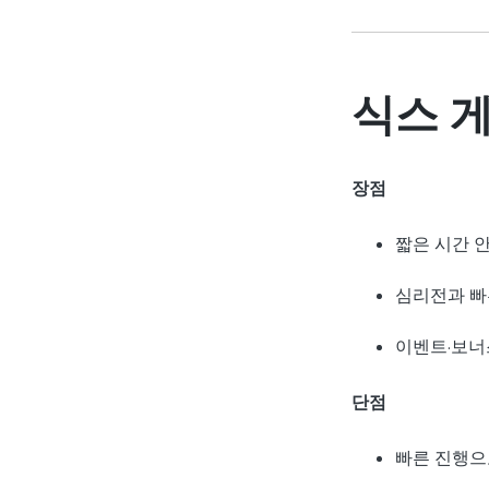
식스 
장점
짧은 시간 안
심리전과 빠
이벤트·보너
단점
빠른 진행으