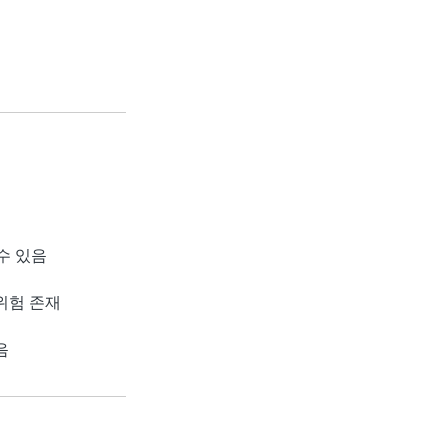
수 있음
위험 존재
음