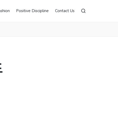
ashion
Positive Discipline
Contact Us
드