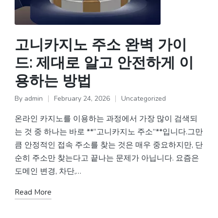
고니카지노 주소 완벽 가이
드: 제대로 알고 안전하게 이
용하는 방법
By
admin
February 24, 2026
Uncategorized
Posted
Posted
by
in
온라인 카지노를 이용하는 과정에서 가장 많이 검색되
는 것 중 하나는 바로 **“고니카지노 주소”**입니다.그만
큼 안정적인 접속 주소를 찾는 것은 매우 중요하지만, 단
순히 주소만 찾는다고 끝나는 문제가 아닙니다. 요즘은
도메인 변경, 차단,…
Read More