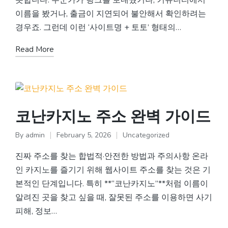
슷합니다. 누군가가 링크를 보내줬거나, 커뮤니티에서
이름을 봤거나, 출금이 지연되어 불안해서 확인하려는
경우죠. 그런데 이런 ‘사이트명 + 토토’ 형태의…
Read More
코난카지노 주소 완벽 가이드
By
admin
February 5, 2026
Uncategorized
Posted
Posted
by
in
진짜 주소를 찾는 합법적·안전한 방법과 주의사항 온라
인 카지노를 즐기기 위해 웹사이트 주소를 찾는 것은 기
본적인 단계입니다. 특히 **“코난카지노”**처럼 이름이
알려진 곳을 찾고 싶을 때, 잘못된 주소를 이용하면 사기
피해, 정보…