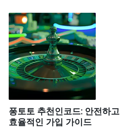
퐁토토 추천인코드: 안전하고
효율적인 가입 가이드