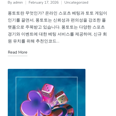
By
admin
February 17, 2026
Uncategorized
Posted
Posted
by
in
퐁토토란 무엇인가? 온라인 스포츠 베팅과 토토 게임이
인기를 끌면서, 퐁토토는 신뢰성과 편의성을 강조한 플
랫폼으로 주목받고 있습니다. 퐁토토는 다양한 스포츠
경기와 이벤트에 대한 베팅 서비스를 제공하며, 신규 회
원 유치를 위해 추천인코드…
Read More