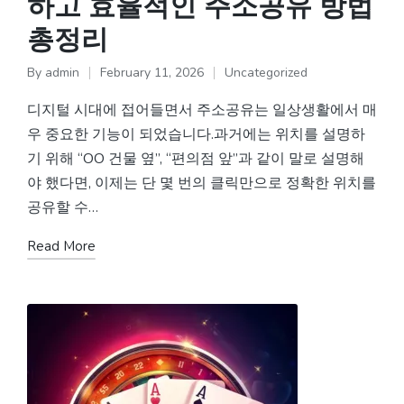
하고 효율적인 주소공유 방법
총정리
By
admin
February 11, 2026
Uncategorized
Posted
Posted
by
in
디지털 시대에 접어들면서 주소공유는 일상생활에서 매
우 중요한 기능이 되었습니다.과거에는 위치를 설명하
기 위해 “OO 건물 옆”, “편의점 앞”과 같이 말로 설명해
야 했다면, 이제는 단 몇 번의 클릭만으로 정확한 위치를
공유할 수…
Read More