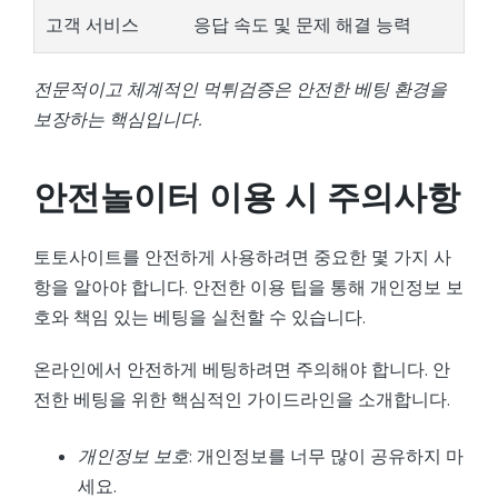
고객 서비스
응답 속도 및 문제 해결 능력
전문적이고 체계적인 먹튀검증은 안전한 베팅 환경을
보장하는 핵심입니다.
안전놀이터 이용 시 주의사항
토토사이트를 안전하게 사용하려면 중요한 몇 가지 사
항을 알아야 합니다. 안전한 이용 팁을 통해 개인정보 보
호와 책임 있는 베팅을 실천할 수 있습니다.
온라인에서 안전하게 베팅하려면 주의해야 합니다. 안
전한 베팅을 위한 핵심적인 가이드라인을 소개합니다.
개인정보 보호
: 개인정보를 너무 많이 공유하지 마
세요.