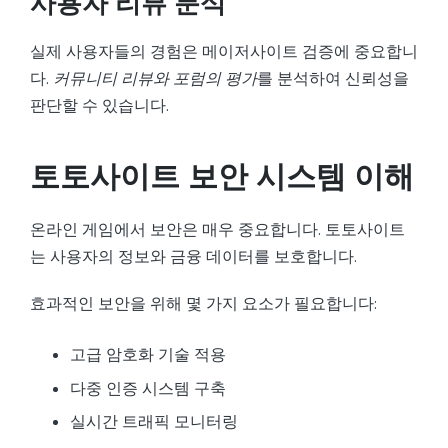
사용자 리뷰 분석
실제 사용자들의 경험은 메이저사이트 검증에 중요합니
다.
커뮤니티 리뷰와 포럼의 평가
를 분석하여 신뢰성을
판단할 수 있습니다.
토토사이트 보안 시스템 이해
온라인 게임에서 보안은 매우 중요합니다. 토토사이트
는 사용자의 정보와 금융 데이터를 보호합니다.
효과적인 보안을 위해 몇 가지 요소가 필요합니다:
고급 암호화 기술 적용
다중 인증 시스템 구축
실시간 트래픽 모니터링