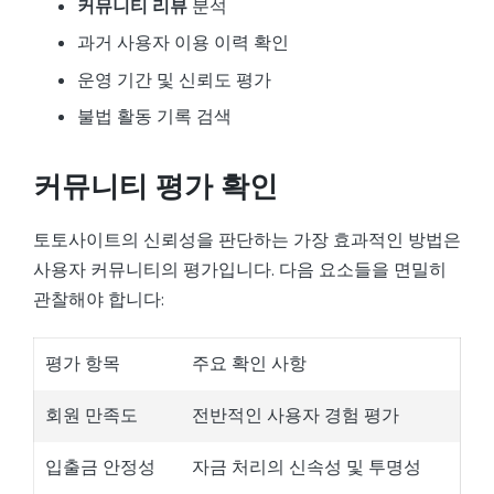
커뮤니티 리뷰
분석
과거 사용자 이용 이력 확인
운영 기간 및 신뢰도 평가
불법 활동 기록 검색
커뮤니티 평가 확인
토토사이트의 신뢰성을 판단하는 가장 효과적인 방법은
사용자 커뮤니티의 평가입니다. 다음 요소들을 면밀히
관찰해야 합니다:
평가 항목
주요 확인 사항
회원 만족도
전반적인 사용자 경험 평가
입출금 안정성
자금 처리의 신속성 및 투명성