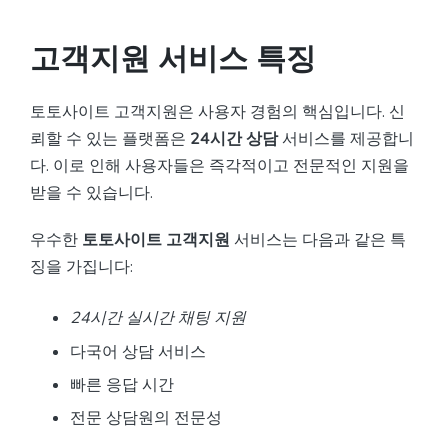
고객지원 서비스 특징
토토사이트 고객지원은 사용자 경험의 핵심입니다. 신
뢰할 수 있는 플랫폼은
24시간 상담
서비스를 제공합니
다. 이로 인해 사용자들은 즉각적이고 전문적인 지원을
받을 수 있습니다.
우수한
토토사이트 고객지원
서비스는 다음과 같은 특
징을 가집니다:
24시간 실시간 채팅 지원
다국어 상담 서비스
빠른 응답 시간
전문 상담원의 전문성