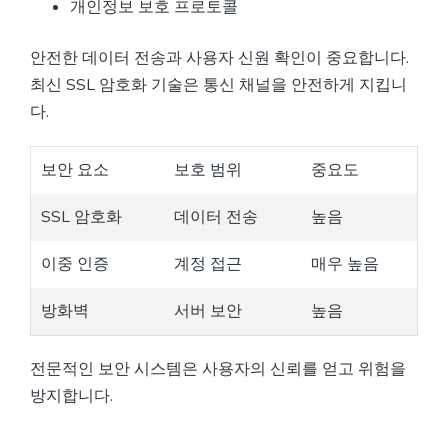
개인정보 보호 프로토콜
안전한 데이터 전송과 사용자 신원 확인이 중요합니다.
최신 SSL 암호화 기술은 통신 채널을 안전하게 지킵니
다.
보안 요소
보호 범위
중요도
SSL 암호화
데이터 전송
높음
이중 인증
계정 접근
매우 높음
방화벽
서버 보안
높음
전문적인 보안 시스템은 사용자의 신뢰를 얻고 위험을
방지합니다.