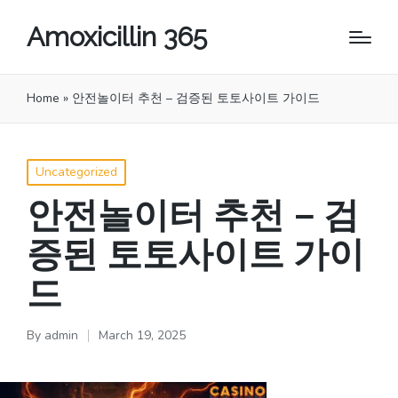
Amoxicillin 365
Home
»
안전놀이터 추천 – 검증된 토토사이트 가이드
Posted
Uncategorized
in
안전놀이터 추천 – 검
증된 토토사이트 가이
드
By
admin
March 19, 2025
Posted
by