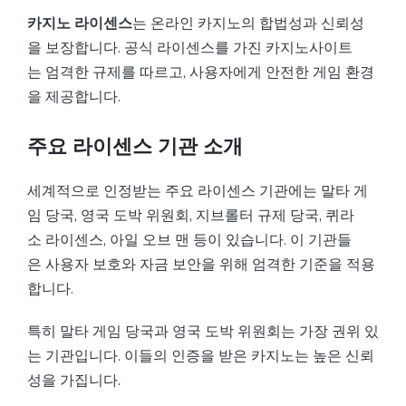
카지노 라이센스
는 온라인 카지노의 합법성과 신뢰성
을 보장합니다. 공식 라이센스를 가진 카지노사이트
는 엄격한 규제를 따르고, 사용자에게 안전한 게임 환경
을 제공합니다.
주요 라이센스 기관 소개
세계적으로 인정받는 주요 라이센스 기관에는 말타 게
임 당국, 영국 도박 위원회, 지브롤터 규제 당국, 퀴라
소 라이센스, 아일 오브 맨 등이 있습니다. 이 기관들
은 사용자 보호와 자금 보안을 위해 엄격한 기준을 적용
합니다.
특히 말타 게임 당국과 영국 도박 위원회는 가장 권위 있
는 기관입니다. 이들의 인증을 받은 카지노는 높은 신뢰
성을 가집니다.