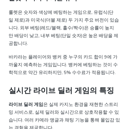
룰렛은 숫자와 색상에 베팅하는 게임으로, 유럽식(단
일 제로)과 미국식(더블 제로) 두 가지 주요 버전이 있습
니다. 외부 베팅(레드/블랙, 홀수/짝수)은 승률이 높지
만 배당이 낮고, 내부 베팅(단일 숫자)은 높은 배당을 제
공합니다.
바카라는 플레이어와 뱅커 중 누구의 카드 합이 9에 가
까울지 예측하는 게임입니다. 뱅커에 베팅하는 것이 수
학적으로 약간 유리하지만, 5% 수수료가 적용됩니다.
실시간 라이브 딜러 게임의 특징
라이브 딜러 게임
은 실제 카지노 환경을 재현한 스트리
밍 서비스로, 실제 딜러와 실시간으로 상호작용할 수 있
습니다. 여러 카메라 앵글과 채팅 기능을 통해 몰입감 있
는 경험을 제공합니다.