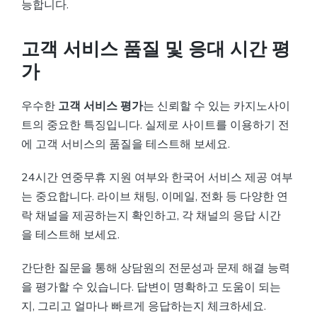
능합니다.
고객 서비스 품질 및 응대 시간 평
가
우수한
고객 서비스 평가
는 신뢰할 수 있는 카지노사이
트의 중요한 특징입니다. 실제로 사이트를 이용하기 전
에 고객 서비스의 품질을 테스트해 보세요.
24시간 연중무휴 지원 여부와 한국어 서비스 제공 여부
는 중요합니다. 라이브 채팅, 이메일, 전화 등 다양한 연
락 채널을 제공하는지 확인하고, 각 채널의 응답 시간
을 테스트해 보세요.
간단한 질문을 통해 상담원의 전문성과 문제 해결 능력
을 평가할 수 있습니다. 답변이 명확하고 도움이 되는
지, 그리고 얼마나 빠르게 응답하는지 체크하세요.