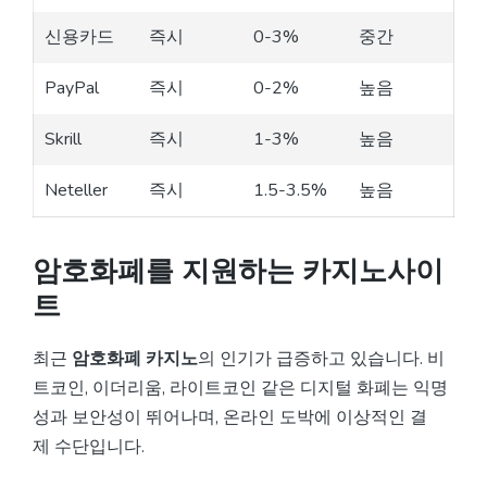
신용카드
즉시
0-3%
중간
PayPal
즉시
0-2%
높음
Skrill
즉시
1-3%
높음
Neteller
즉시
1.5-3.5%
높음
암호화폐를 지원하는 카지노사이
트
최근
암호화폐 카지노
의 인기가 급증하고 있습니다. 비
트코인, 이더리움, 라이트코인 같은 디지털 화폐는 익명
성과 보안성이 뛰어나며, 온라인 도박에 이상적인 결
제 수단입니다.