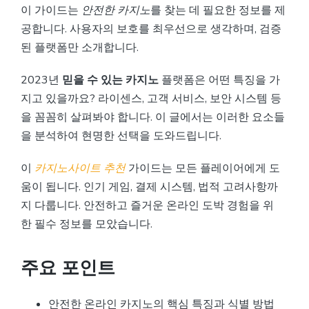
이 가이드는
안전한 카지노
를 찾는 데 필요한 정보를 제
공합니다. 사용자의 보호를 최우선으로 생각하며, 검증
된 플랫폼만 소개합니다.
2023년
믿을 수 있는 카지노
플랫폼은 어떤 특징을 가
지고 있을까요? 라이센스, 고객 서비스, 보안 시스템 등
을 꼼꼼히 살펴봐야 합니다. 이 글에서는 이러한 요소들
을 분석하여 현명한 선택을 도와드립니다.
이
카지노사이트 추천
가이드는 모든 플레이어에게 도
움이 됩니다. 인기 게임, 결제 시스템, 법적 고려사항까
지 다룹니다. 안전하고 즐거운 온라인 도박 경험을 위
한 필수 정보를 모았습니다.
주요 포인트
안전한 온라인 카지노의 핵심 특징과 식별 방법