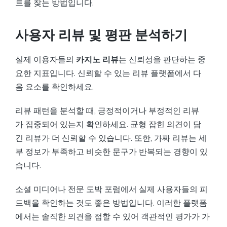
트를 찾는 방법입니다.
사용자 리뷰 및 평판 분석하기
실제 이용자들의
카지노 리뷰
는 신뢰성을 판단하는 중
요한 지표입니다. 신뢰할 수 있는 리뷰 플랫폼에서 다
음 요소를 확인하세요.
리뷰 패턴을 분석할 때, 긍정적이거나 부정적인 리뷰
가 집중되어 있는지 확인하세요. 균형 잡힌 의견이 담
긴 리뷰가 더 신뢰할 수 있습니다. 또한, 가짜 리뷰는 세
부 정보가 부족하고 비슷한 문구가 반복되는 경향이 있
습니다.
소셜 미디어나 전문 도박 포럼에서 실제 사용자들의 피
드백을 확인하는 것도 좋은 방법입니다. 이러한 플랫폼
에서는 솔직한 의견을 접할 수 있어 객관적인 평가가 가