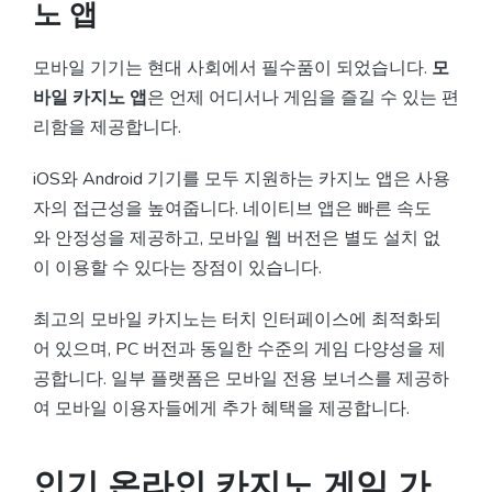
노 앱
모바일 기기는 현대 사회에서 필수품이 되었습니다.
모
바일 카지노 앱
은 언제 어디서나 게임을 즐길 수 있는 편
리함을 제공합니다.
iOS와 Android 기기를 모두 지원하는 카지노 앱은 사용
자의 접근성을 높여줍니다. 네이티브 앱은 빠른 속도
와 안정성을 제공하고, 모바일 웹 버전은 별도 설치 없
이 이용할 수 있다는 장점이 있습니다.
최고의 모바일 카지노는 터치 인터페이스에 최적화되
어 있으며, PC 버전과 동일한 수준의 게임 다양성을 제
공합니다. 일부 플랫폼은 모바일 전용 보너스를 제공하
여 모바일 이용자들에게 추가 혜택을 제공합니다.
인기 온라인 카지노 게임 가