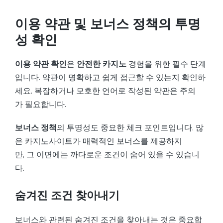
이용 약관 및 보너스 정책의 투명
성 확인
이용 약관 확인
은
안전한 카지노
경험을 위한 필수 단계
입니다. 약관이 명확하고 쉽게 접근할 수 있는지 확인하
세요. 복잡하거나 모호한 언어로 작성된 약관은 주의
가 필요합니다.
보너스 정책
의 투명성도 중요한 체크 포인트입니다. 많
은 카지노사이트가 매력적인 보너스를 제공하지
만, 그 이면에는 까다로운 조건이 숨어 있을 수 있습니
다.
숨겨진 조건 찾아내기
보너스와 관련된 숨겨진 조건을 찾아내는 것은 중요합