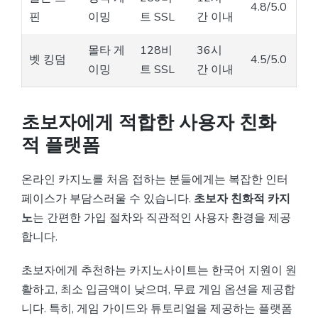
4.8/5.0
핀
이밍
트 SSL
간 이내
몰타 게
128비
36시
벳 킹덤
4.5/5.0
이밍
트 SSL
간 이내
초보자에게 적합한 사용자 친화
적 플랫폼
온라인 카지노를 처음 접하는 분들에게는 복잡한 인터
페이스가 부담스러울 수 있습니다.
초보자 친화적 카지
노
는 간편한 가입 절차와 직관적인 사용자 환경을 제공
합니다.
초보자에게 추천하는 카지노사이트는 한국어 지원이 원
활하고, 최소 입금액이 낮으며, 무료 게임 옵션을 제공합
니다. 특히, 게임 가이드와 튜토리얼을 제공하는 플랫폼