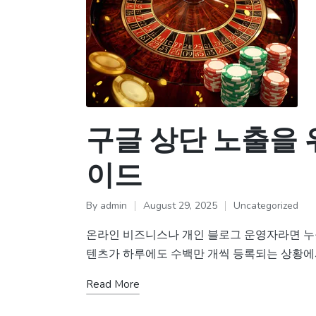
구글 상단 노출을 
이드
By
admin
August 29, 2025
Uncategorized
Posted
Posted
by
in
온라인 비즈니스나 개인 블로그 운영자라면 누구
텐츠가 하루에도 수백만 개씩 등록되는 상황에서
Read More