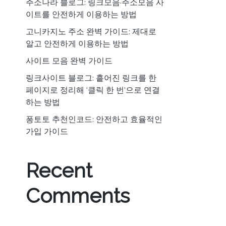
주소나라 블로그: 링크모음·주소모음 사
이트를 안전하게 이용하는 방법
고니카지노 주소 완벽 가이드: 제대로
알고 안전하게 이용하는 방법
사이트 모음 완벽 가이드
링크사이트 블로그: 흩어진 링크를 한
페이지로 정리해 ‘클릭 한 번’으로 연결
하는 방법
퐁토토 추천인코드: 안전하고 효율적인
가입 가이드
Recent
Comments