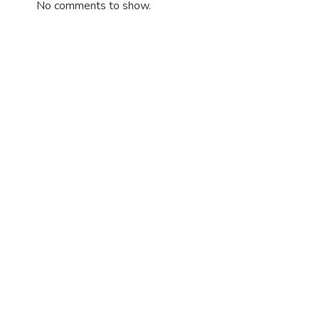
No comments to show.