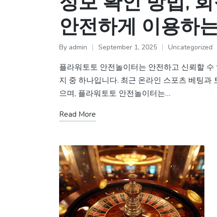
정보 확인 방법,
안전하게 이용하는
By
admin
September 1, 2025
Uncategorized
Posted
Posted
by
in
플라워토토 안전놀이터는 안전하고 신뢰할 수 
지 중 하나입니다. 최근 온라인 스포츠 베팅과
으며, 플라워토토 안전놀이터는…
Read More