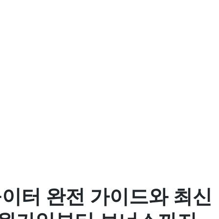
이터 완전 가이드와 최신