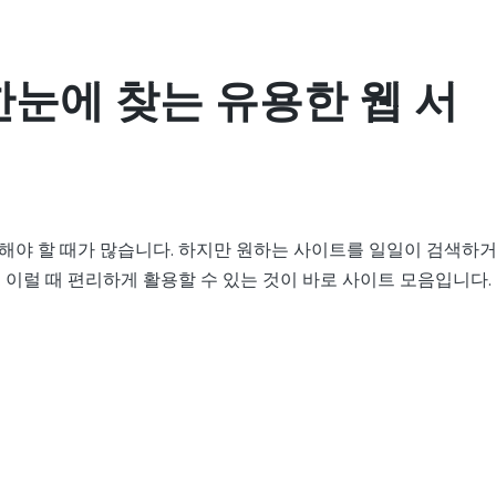
눈에 찾는 유용한 웹 서
해야 할 때가 많습니다. 하지만 원하는 사이트를 일일이 검색하
 이럴 때 편리하게 활용할 수 있는 것이 바로 사이트 모음입니다.