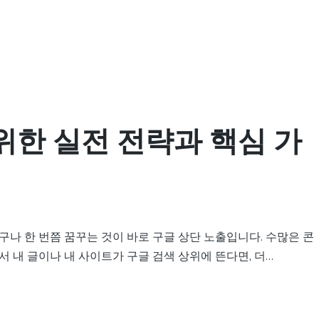
위한 실전 전략과 핵심 가
나 한 번쯤 꿈꾸는 것이 바로 구글 상단 노출입니다. 수많은 콘
 내 글이나 내 사이트가 구글 검색 상위에 뜬다면, 더…